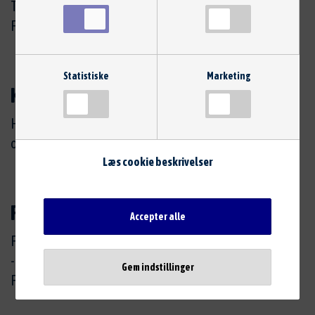
Tryghed døgnet rundt
Få bilen fuldt dækket for kun kr. 41,25 kr. pr. måned.
Statistiske
Marketing
Kvalitet
Hos Hella Service Partner ved vi, at kvalitet betaler sig
og arbejder derfor kun med reservedele af høj kvalitet
Læs cookie beskrivelser
Finansiering
Accepter alle
Få bilen repareret nu
- betal senere.
Gem indstillinger
Få et kundekort med finansiering