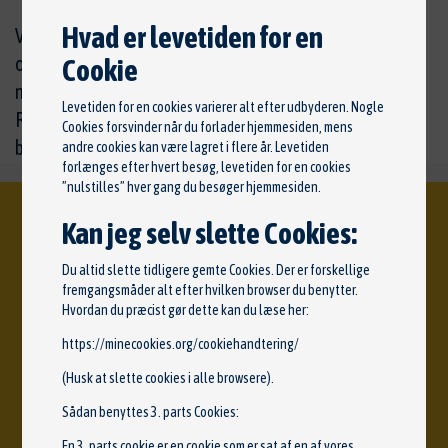
Hvad er levetiden for en
Vi stiller gerne vores erfaring til rådighed og rådgiver
om vedligeholdelse, reservedele, serviceintervaller
Cookie
m.m.
Levetiden for en cookies varierer alt efter udbyderen. Nogle
Ring for mere information samt evt. tidsbestilling, eller
Cookies forsvinder når du forlader hjemmesiden, mens
bestil en tid under
'Servicebooking'
andre cookies kan være lagret i flere år. Levetiden
forlænges efter hvert besøg, levetiden for en cookies
”nulstilles” hver gang du besøger hjemmesiden.
Kan jeg selv slette Cookies:
KONTAKT OS
Du altid slette tidligere gemte Cookies. Der er forskellige
fremgangsmåder alt efter hvilken browser du benytter.
Auto Service Hadsten
Hvordan du præcist gør dette kan du læse her:
Skanderborgvej 18
https://minecookies.org/cookiehandtering/
(Husk at slette cookies i alle browsere).
8370 Hadsten
Sådan benyttes 3. parts Cookies:
SEND EN MAIL
En 3. parts cookie er en cookie som er sat af en af vores