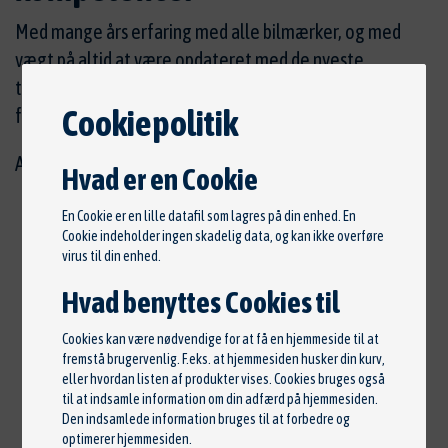
Med mange års erfaring med alle bilmærker, og med
vægt på altid at være opdateret med de nyeste
teknologier, kan vi tilbyde vores kunder totalløsninger
Cookiepolitik
fra a-z.
Auto Service Hadsten tilbyder:
Hvad er en Cookie
Alt mekanisk arbejde
En Cookie er en lille datafil som lagres på din enhed. En
Cookie indeholder ingen skadelig data, og kan ikke overføre
Klargøring til syn samt tilbud på eventuelle
virus til din enhed.
reparationer
Pladearbejde i forbindelse med mindre skader
Hvad benyttes Cookies til
Rådgivning ved køb og salg
Cookies kan være nødvendige for at få en hjemmeside til at
Eftersyn af nye og brugte biler efter mærkets
fremstå brugervenlig. F.eks. at hjemmesiden husker din kurv,
serviceskemaer
eller hvordan listen af produkter vises. Cookies bruges også
til at indsamle information om din adfærd på hjemmesiden.
Altid klar til at servicere dig.
Den indsamlede information bruges til at forbedre og
Opbygning af biler til motorsport
optimerer hjemmesiden.