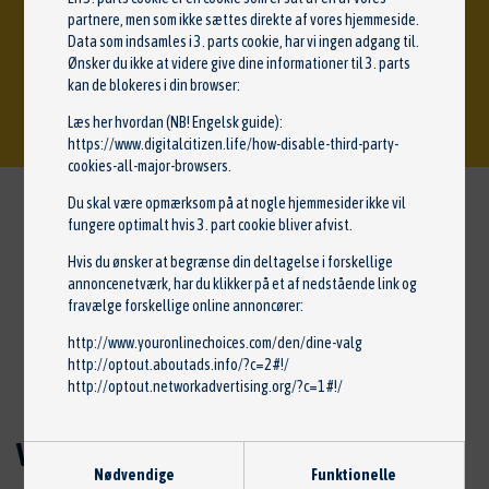
partnere, men som ikke sættes direkte af vores hjemmeside.
Data som indsamles i 3. parts cookie, har vi ingen adgang til.
Ønsker du ikke at videre give dine informationer til 3. parts
kan de blokeres i din browser:
86 98 07 25
Læs her hvordan (NB! Engelsk guide):
https://www.digitalcitizen.life/how-disable-third-party-
cookies-all-major-browsers
.
Du skal være opmærksom på at nogle hjemmesider ikke vil
fungere optimalt hvis 3. part cookie bliver afvist.
Hvis du ønsker at begrænse din deltagelse i forskellige
annoncenetværk, har du klikker på et af nedstående link og
FRA HELLA SERVICE PARTNER
fravælge forskellige online annoncører:
http://www.youronlinechoices.com/den/dine-valg
http://optout.aboutads.info/?c=2#!/
http://optout.networkadvertising.org/?c=1#!/
Vejhjælp
Nødvendige
Funktionelle